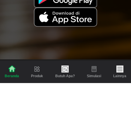
Produk
Butuh Apa?
Simulasi
Lainnya
Beranda
Produk
Berita dan Artikel
Gadai
Emas
Pinjaman
Inspirasi
Emas
Investasi
Jasa Lainnya
Simulasi
Bantuan
Tabungan Emas
Syarat & Ketentuan