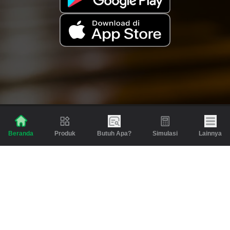
Produk
Butuh Apa?
Simulasi
Lainnya
Beranda
Produk
Berita dan Artikel
Gadai
Emas
Pinjaman
Inspirasi
Emas
Investasi
Jasa Lainnya
Simulasi
Bantuan
Tabungan Emas
Syarat & Ketentuan