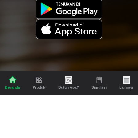
Produk
Butuh Apa?
Simulasi
Lainnya
Beranda
Produk
Berita dan Artikel
Gadai
Emas
Pinjaman
Inspirasi
Emas
Investasi
Jasa Lainnya