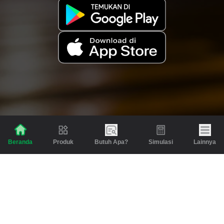
Produk
Butuh Apa?
Simulasi
Lainnya
Beranda
Produk
Berita dan Artikel
Gadai
Emas
Pinjaman
Inspirasi
Emas
Investasi
Jasa Lainnya