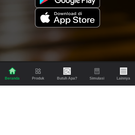
Produk
Butuh Apa?
Simulasi
Lainnya
Beranda
Produk
Berita dan Artikel
Gadai
Emas
Pinjaman
Inspirasi
Emas
Investasi
Jasa Lainnya
Simulasi
Bantuan
Tabungan Emas
Syarat & Ketentuan