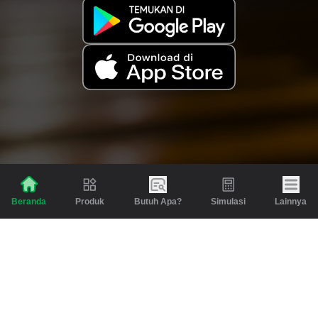
Produk
Butuh Apa?
Simulasi
Lainnya
Beranda
Produk
Berita dan Artikel
Gadai
Emas
Pinjaman
Inspirasi
Emas
Investasi
Jasa Lainnya