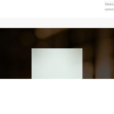
Waktu
setem
h dan Kembangkan Finansialmu #MulaiD
Klik link untuk mengunduh aplikasi