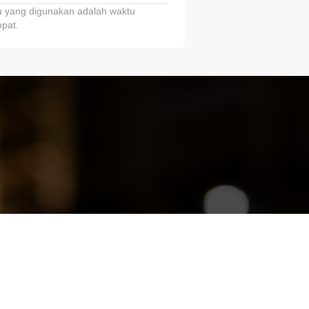
 yang digunakan adalah waktu
pat.
ariTring!”