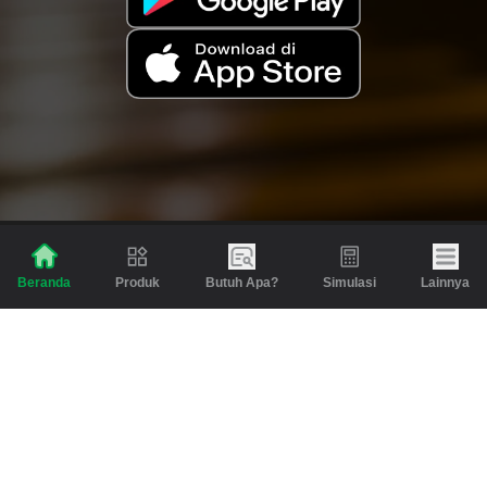
Produk
Butuh Apa?
Simulasi
Lainnya
Beranda
Produk
Berita dan Artikel
Gadai
Emas
Pinjaman
Inspirasi
Emas
Investasi
Jasa Lainnya
Simulasi
Bantuan
Tabungan Emas
Syarat & Ketentuan