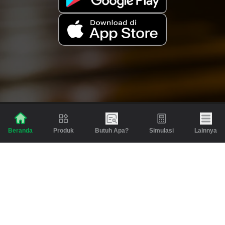
Produk
Butuh Apa?
Simulasi
Lainnya
Beranda
Produk
Berita dan Artikel
Gadai
Emas
Pinjaman
Inspirasi
Emas
Investasi
Jasa Lainnya
Simulasi
Bantuan
Tabungan Emas
Syarat & Ketentuan