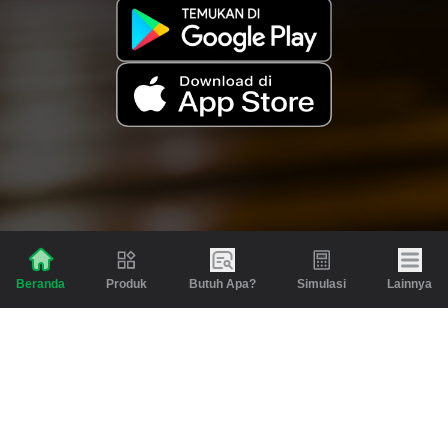
Produk
Butuh Apa?
Simulasi
Lainnya
Beranda
Produk
Berita dan Artikel
Gadai
Emas
Pinjaman
Inspirasi
Emas
Investasi
Jasa Lainnya