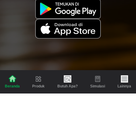
Produk
Butuh Apa?
Simulasi
Lainnya
Beranda
Produk
Berita dan Artikel
Gadai
Emas
Pinjaman
Inspirasi
Emas
Investasi
Jasa Lainnya