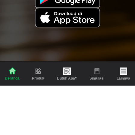
Produk
Butuh Apa?
Simulasi
Lainnya
Beranda
Produk
Berita dan Artikel
Gadai
Emas
Pinjaman
Inspirasi
Emas
Investasi
Jasa Lainnya
Simulasi
Bantuan
Tabungan Emas
Syarat & Ketentuan