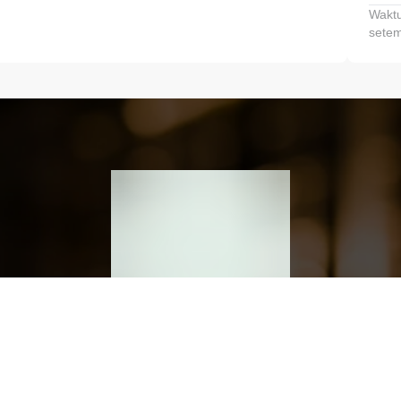
Waktu
setem
h dan Kembangkan Finansialmu #MulaiD
Klik link untuk mengunduh aplikasi