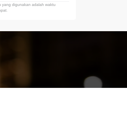
 yang digunakan adalah waktu
pat.
ariTring!”