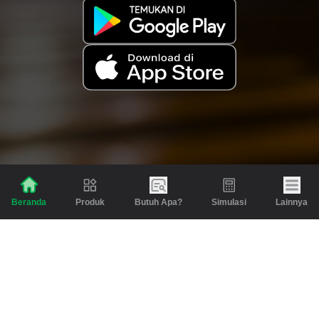
Produk
Butuh Apa?
Simulasi
Lainnya
Beranda
Produk
Berita dan Artikel
Gadai
Emas
Pinjaman
Inspirasi
Emas
Investasi
Jasa Lainnya