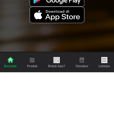
Produk
Butuh Apa?
Simulasi
Lainnya
Beranda
Produk
Berita dan Artikel
Gadai
Emas
Pinjaman
Inspirasi
Emas
Investasi
Jasa Lainnya
Simulasi
Bantuan
Tabungan Emas
Syarat & Ketentuan