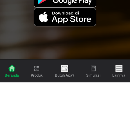
Produk
Butuh Apa?
Simulasi
Lainnya
Beranda
Produk
Berita dan Artikel
Gadai
Emas
Pinjaman
Inspirasi
Emas
Investasi
Jasa Lainnya
Simulasi
Bantuan
Tabungan Emas
Syarat & Ketentuan