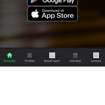
Produk
Butuh Apa?
Simulasi
Lainnya
Beranda
Produk
Berita dan Artikel
Gadai
Emas
Pinjaman
Inspirasi
Emas
Investasi
Jasa Lainnya
Simulasi
Bantuan
Tabungan Emas
Syarat & Ketentuan