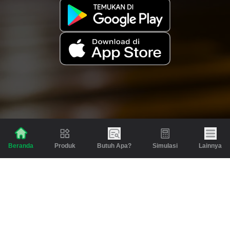
Produk
Butuh Apa?
Simulasi
Lainnya
Beranda
Produk
Berita dan Artikel
Gadai
Emas
Pinjaman
Inspirasi
Emas
Investasi
Jasa Lainnya