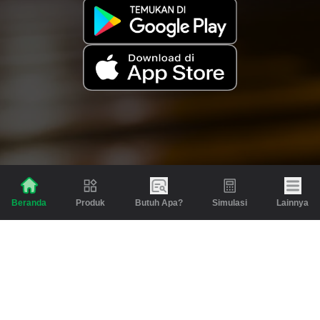
Produk
Butuh Apa?
Simulasi
Lainnya
Beranda
Produk
Berita dan Artikel
Gadai
Emas
Pinjaman
Inspirasi
Emas
Investasi
Jasa Lainnya