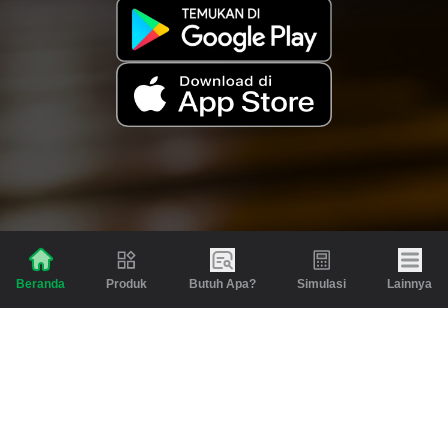
Produk
Butuh Apa?
Simulasi
Lainnya
Beranda
Produk
Berita dan Artikel
Gadai
Emas
Pinjaman
Inspirasi
Emas
Investasi
Jasa Lainnya