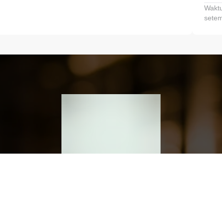
Waktu
setem
h dan Kembangkan Finansialmu #MulaiD
Klik link untuk mengunduh aplikasi