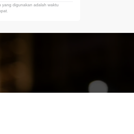
 yang digunakan adalah waktu
pat.
ariTring!”