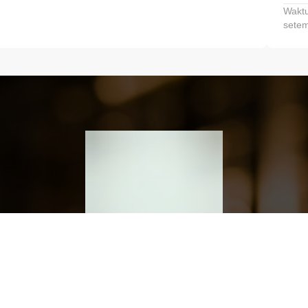
Waktu
setem
h dan Kembangkan Finansialmu #MulaiD
Klik link untuk mengunduh aplikasi