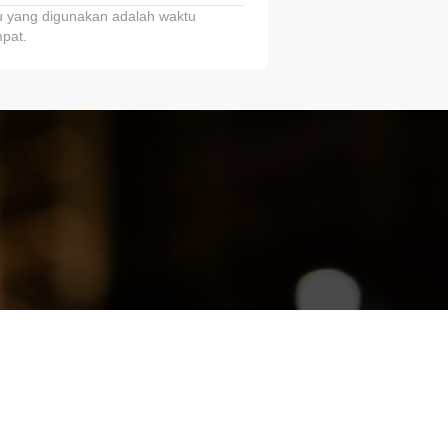
 yang digunakan adalah waktu
pat.
ariTring!”