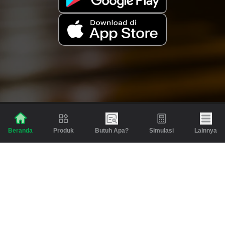
Produk
Butuh Apa?
Simulasi
Lainnya
Beranda
Produk
Berita dan Artikel
Gadai
Emas
Pinjaman
Inspirasi
Emas
Investasi
Jasa Lainnya
Simulasi
Bantuan
Tabungan Emas
Syarat & Ketentuan