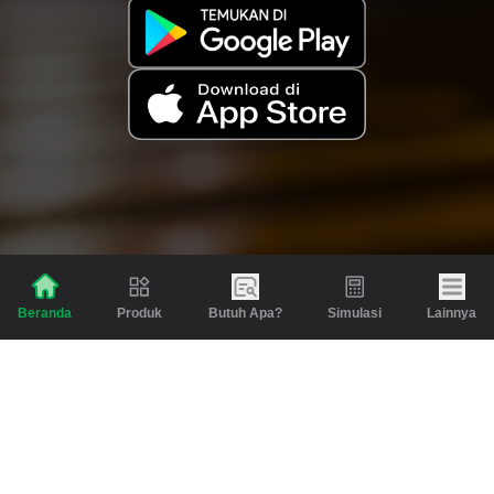
Produk
Butuh Apa?
Simulasi
Lainnya
Beranda
Produk
Berita dan Artikel
Gadai
Emas
Pinjaman
Inspirasi
Emas
Investasi
Jasa Lainnya