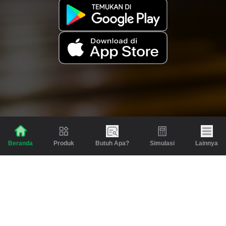
Produk
Butuh Apa?
Simulasi
Lainnya
Beranda
Produk
Berita dan Artikel
Gadai
Emas
Pinjaman
Inspirasi
Emas
Investasi
Jasa Lainnya