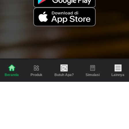
Produk
Butuh Apa?
Simulasi
Lainnya
Beranda
Produk
Berita dan Artikel
Gadai
Emas
Pinjaman
Inspirasi
Emas
Investasi
Jasa Lainnya
Simulasi
Bantuan
Tabungan Emas
Syarat & Ketentuan