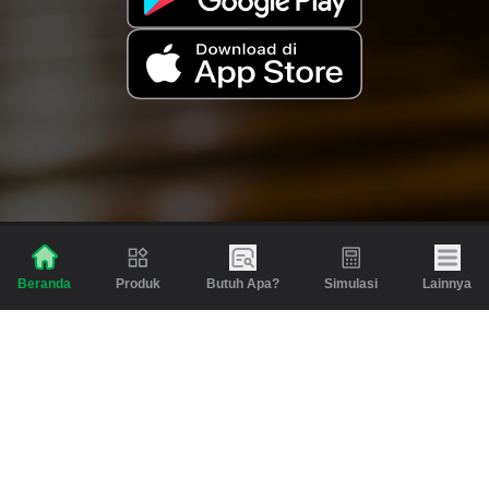
Produk
Butuh Apa?
Simulasi
Lainnya
Beranda
Produk
Berita dan Artikel
Gadai
Emas
Pinjaman
Inspirasi
Emas
Investasi
Jasa Lainnya
Simulasi
Bantuan
Tabungan Emas
Syarat & Ketentuan