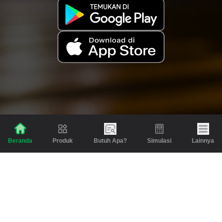
Produk
Butuh Apa?
Simulasi
Lainnya
Beranda
Produk
Berita dan Artikel
Gadai
Emas
Pinjaman
Inspirasi
Emas
Investasi
Jasa Lainnya