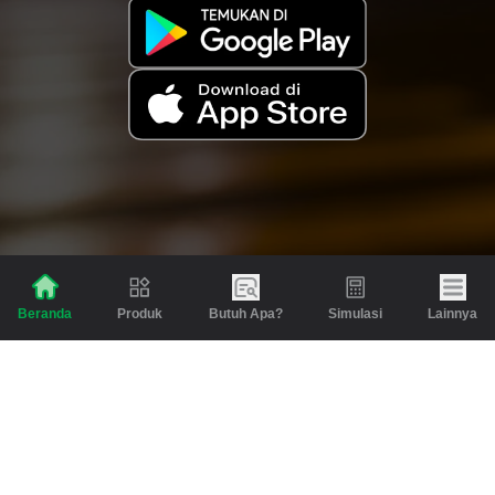
Produk
Butuh Apa?
Simulasi
Lainnya
Beranda
Produk
Berita dan Artikel
Gadai
Emas
Pinjaman
Inspirasi
Emas
Investasi
Jasa Lainnya