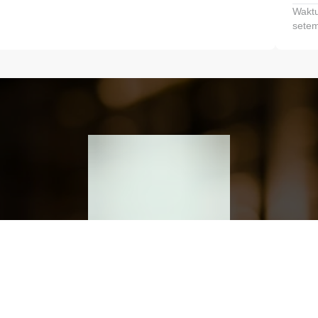
Waktu
setem
h dan Kembangkan Finansialmu #MulaiD
Klik link untuk mengunduh aplikasi