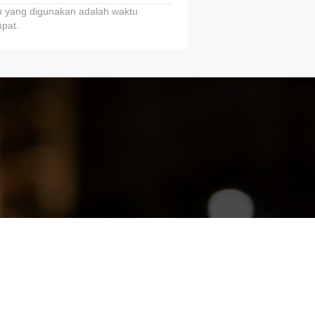
 yang digunakan adalah waktu
pat.
ariTring!”