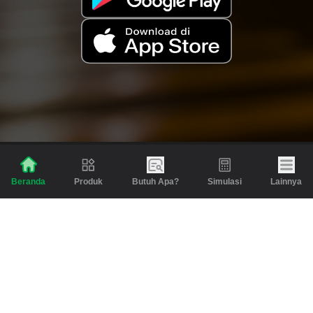
Produk
Butuh Apa?
Simulasi
Lainnya
Beranda
Produk
Berita dan Artikel
Gadai
Emas
Pinjaman
Inspirasi
Emas
Investasi
Jasa Lainnya
Simulasi
Bantuan
Tabungan Emas
Syarat & Ketentuan