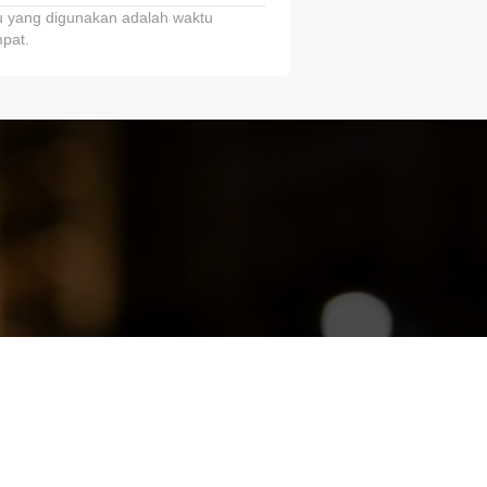
 yang digunakan adalah waktu
pat.
ariTring!”