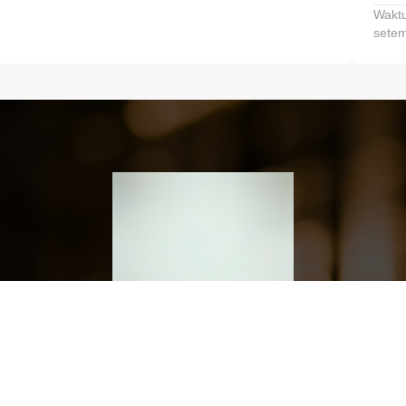
Waktu
setem
h dan Kembangkan Finansialmu #MulaiD
Klik link untuk mengunduh aplikasi