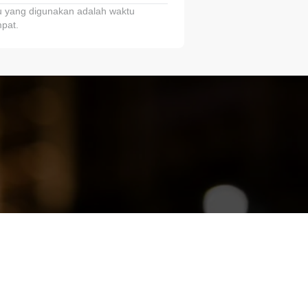
 yang digunakan adalah waktu
pat.
ariTring!”