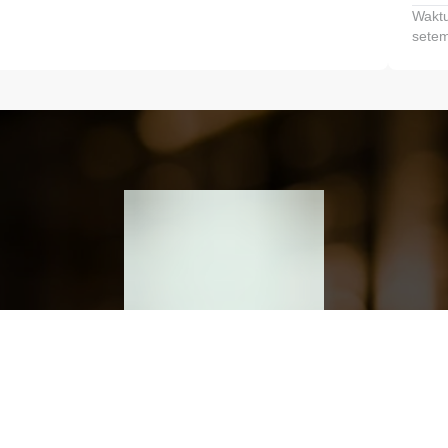
Waktu
setem
h dan Kembangkan Finansialmu #MulaiD
Klik link untuk mengunduh aplikasi