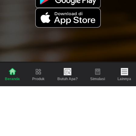
Produk
Butuh Apa?
Simulasi
Lainnya
Beranda
Produk
Berita dan Artikel
Gadai
Emas
Pinjaman
Inspirasi
Emas
Investasi
Jasa Lainnya
Simulasi
Bantuan
Tabungan Emas
Syarat & Ketentuan