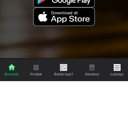
Produk
Butuh Apa?
Simulasi
Lainnya
Beranda
Produk
Berita dan Artikel
Gadai
Emas
Pinjaman
Inspirasi
Emas
Investasi
Jasa Lainnya
Simulasi
Bantuan
Tabungan Emas
Syarat & Ketentuan