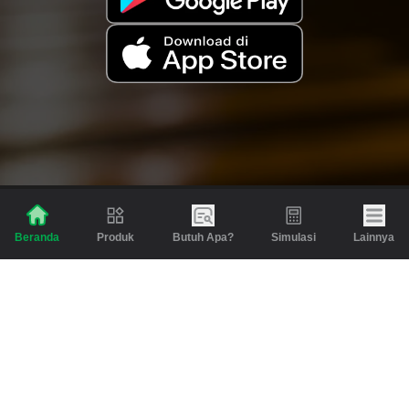
Produk
Butuh Apa?
Simulasi
Lainnya
Beranda
Produk
Berita dan Artikel
Gadai
Emas
Pinjaman
Inspirasi
Emas
Investasi
Jasa Lainnya
Simulasi
Bantuan
Tabungan Emas
Syarat & Ketentuan