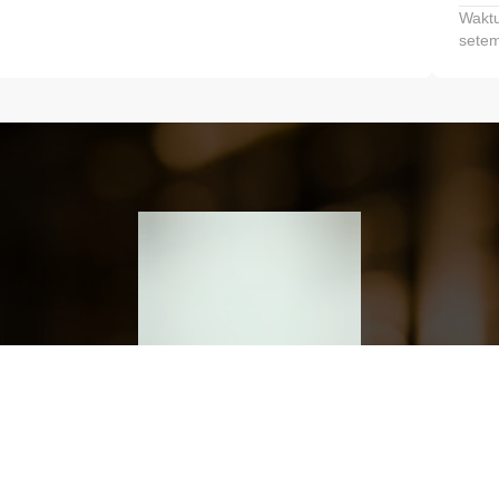
Waktu
setem
h dan Kembangkan Finansialmu #MulaiD
Klik link untuk mengunduh aplikasi