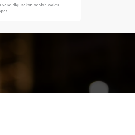
 yang digunakan adalah waktu
pat.
ariTring!”