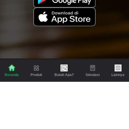
Produk
Butuh Apa?
Simulasi
Lainnya
Beranda
Produk
Berita dan Artikel
Gadai
Emas
Pinjaman
Inspirasi
Emas
Investasi
Jasa Lainnya
Simulasi
Bantuan
Tabungan Emas
Syarat & Ketentuan