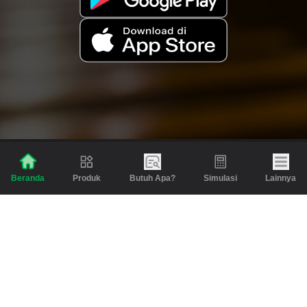
Produk
Butuh Apa?
Simulasi
Lainnya
Beranda
Produk
Berita dan Artikel
Gadai
Emas
Pinjaman
Inspirasi
Emas
Investasi
Jasa Lainnya
Simulasi
Bantuan
Tabungan Emas
Syarat & Ketentuan