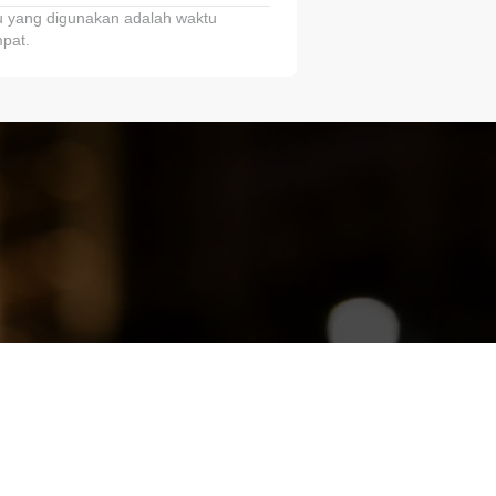
 yang digunakan adalah waktu
pat.
ariTring!”