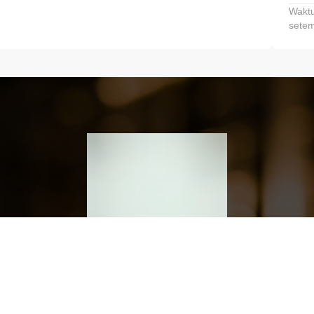
Waktu
setem
h dan Kembangkan Finansialmu #MulaiD
Klik link untuk mengunduh aplikasi