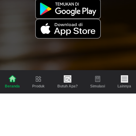
Produk
Butuh Apa?
Simulasi
Lainnya
Beranda
Produk
Berita dan Artikel
Gadai
Emas
Pinjaman
Inspirasi
Emas
Investasi
Jasa Lainnya