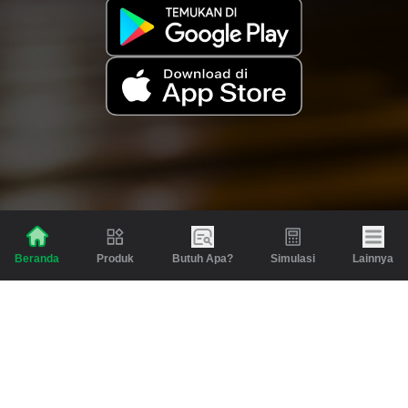
Produk
Butuh Apa?
Simulasi
Lainnya
Beranda
Produk
Berita dan Artikel
Gadai
Emas
Pinjaman
Inspirasi
Emas
Investasi
Jasa Lainnya