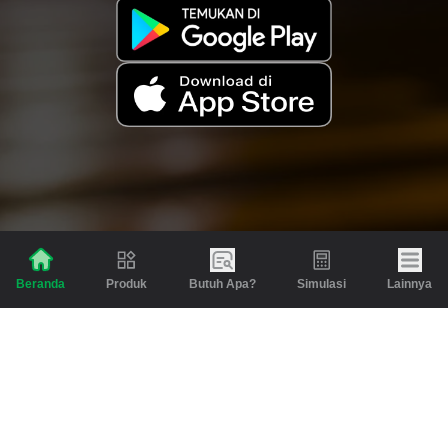
Produk
Butuh Apa?
Simulasi
Lainnya
Beranda
Produk
Berita dan Artikel
Gadai
Emas
Pinjaman
Inspirasi
Emas
Investasi
Jasa Lainnya