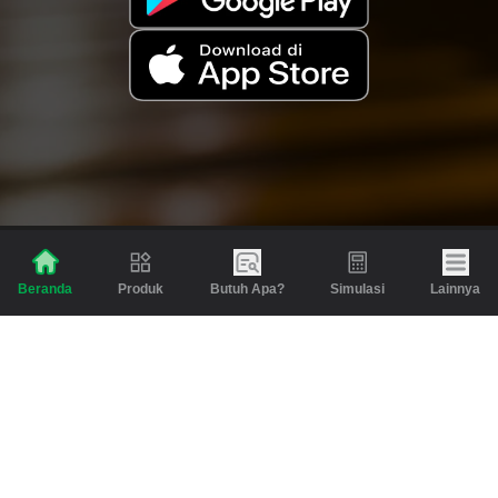
Produk
Butuh Apa?
Simulasi
Lainnya
Beranda
Produk
Berita dan Artikel
Gadai
Emas
Pinjaman
Inspirasi
Emas
Investasi
Jasa Lainnya
Simulasi
Bantuan
Tabungan Emas
Syarat & Ketentuan