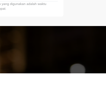
 yang digunakan adalah waktu
pat.
ariTring!”