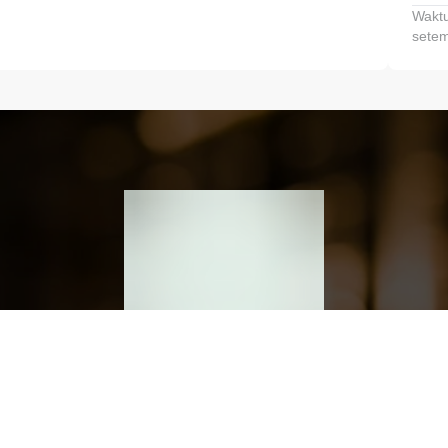
Waktu
setem
h dan Kembangkan Finansialmu #MulaiD
Klik link untuk mengunduh aplikasi