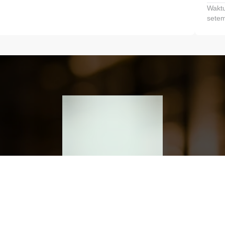
Waktu
setem
h dan Kembangkan Finansialmu #MulaiD
Klik link untuk mengunduh aplikasi