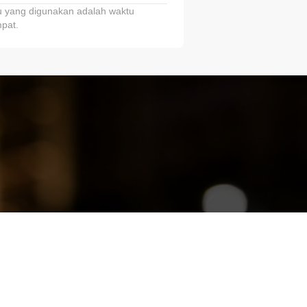
 yang digunakan adalah waktu
pat.
ariTring!”