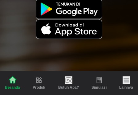
Produk
Butuh Apa?
Simulasi
Lainnya
Beranda
Produk
Berita dan Artikel
Gadai
Emas
Pinjaman
Inspirasi
Emas
Investasi
Jasa Lainnya