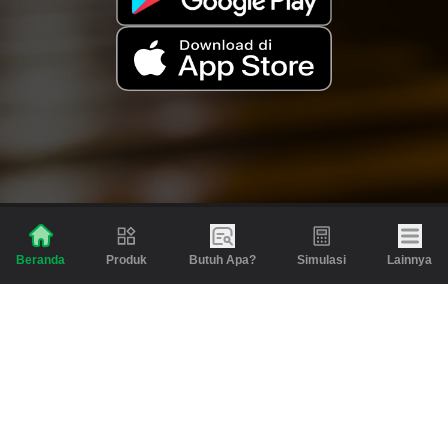
Produk
Butuh Apa?
Simulasi
Lainnya
Beranda
Produk
Berita dan Artikel
Gadai
Emas
Pinjaman
Inspirasi
Emas
Investasi
Jasa Lainnya
Simulasi
Bantuan
Tabungan Emas
Syarat & Ketentuan