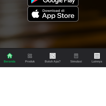
Produk
Butuh Apa?
Simulasi
Lainnya
Beranda
Produk
Berita dan Artikel
Gadai
Emas
Pinjaman
Inspirasi
Emas
Investasi
Jasa Lainnya
Simulasi
Bantuan
Tabungan Emas
Syarat & Ketentuan