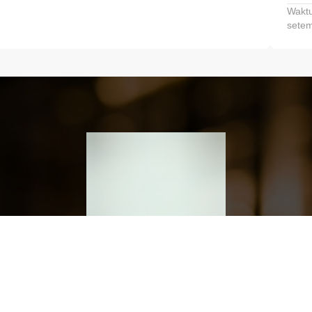
Waktu
setem
h dan Kembangkan Finansialmu #MulaiD
Klik link untuk mengunduh aplikasi