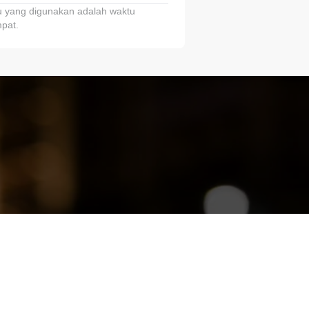
 yang digunakan adalah waktu
pat.
ariTring!”